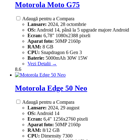
Motorola Moto G75
Adaugă pentru a Compara
Lansare:
2024, 28 octombrie
OS:
Android 14, până la 5 upgrade majore Android
Ecran:
6,78" 1080x2388 pixeli
Aparat foto:
50MP 2160p
RAM:
8 GB
CPU:
Snapdragon 6 Gen 3
Baterie:
5000mAh 30W 15W
Vezi Detalii →
8.6
Motorola Edge 50 Neo
Adaugă pentru a Compara
Lansare:
2024, 29 august
OS:
Android 14
Ecran:
6,4" 1256x2760 pixeli
Aparat foto:
50MP 2160p
RAM:
8/12 GB
CPU:
Dimensity 7300