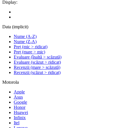
Display:
Data (implicit)
Nume (A-Z)
Nume (Z-A)
Preț (mic > ridicat)
Preț (mare > mic)
Evaluare (înaltă > scăzută)
Evaluare (scăzut > ridicat)
Recenzii (mare > scăzută)
Recenzii (scăzut > ridicat)
Motorola
Apple
Asus
Google
Honor
Huawei
Infinix
Itel
Lenovo