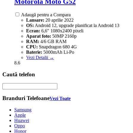
Motorola Moto G52
Adaugă pentru a Compara
Lansare:
20 aprilie 2022
OS:
Android 12, upgrade planificat la Android 13
Ecran:
6,6" 1080x2400 pixeli
Aparat foto:
50MP 2160p
RAM:
4/6 GB RAM
CPU:
Snapdragon 680 4G
Baterie:
5000mAh Li-Po
Vezi Detalii →
8.6
Caută telefon
Branduri Telefoane
Vezi Toate
Samsung
Apple
Huawei
Oppo
Honor