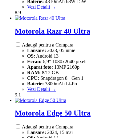
Baterie:
4310mAh 68W 15W
Vezi Detalii →
8.9
Motorola Razr 40 Ultra
Adaugă pentru a Compara
Lansare:
2023, 05 iunie
OS:
Android 13
Ecran:
6,9" 1080x2640 pixeli
Aparat foto:
13MP 2160p
RAM:
8/12 GB
CPU:
Snapdragon 8+ Gen 1
Baterie:
3800mAh Li-Po
Vezi Detalii →
9.1
Motorola Edge 50 Ultra
Adaugă pentru a Compara
Lansare:
2024, 15 mai
OS:
Android 14