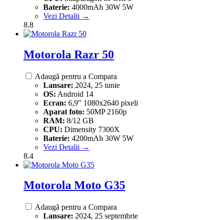
Baterie:
4000mAh 30W 5W
Vezi Detalii →
8.8
Motorola Razr 50
Adaugă pentru a Compara
Lansare:
2024, 25 iunie
OS:
Android 14
Ecran:
6,9" 1080x2640 pixeli
Aparat foto:
50MP 2160p
RAM:
8/12 GB
CPU:
Dimensity 7300X
Baterie:
4200mAh 30W 5W
Vezi Detalii →
8.4
Motorola Moto G35
Adaugă pentru a Compara
Lansare:
2024, 25 septembrie