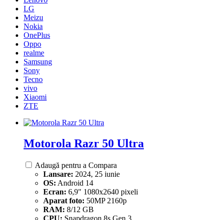
LG
Meizu
Nokia
OnePlus
Oppo
realme
Samsung
Sony
Tecno
vivo
Xiaomi
ZTE
Motorola Razr 50 Ultra
Adaugă pentru a Compara
Lansare:
2024, 25 iunie
OS:
Android 14
Ecran:
6,9" 1080x2640 pixeli
Aparat foto:
50MP 2160p
RAM:
8/12 GB
CPU:
Snapdragon 8s Gen 3