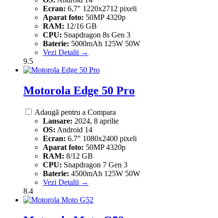
Ecran:
6,7" 1220x2712 pixeli
Aparat foto:
50MP 4320p
RAM:
12/16 GB
CPU:
Snapdragon 8s Gen 3
Baterie:
5000mAh 125W 50W
Vezi Detalii →
9.5
Motorola Edge 50 Pro
Adaugă pentru a Compara
Lansare:
2024, 8 aprilie
OS:
Android 14
Ecran:
6.7" 1080x2400 pixeli
Aparat foto:
50MP 4320p
RAM:
8/12 GB
CPU:
Snapdragon 7 Gen 3
Baterie:
4500mAh 125W 50W
Vezi Detalii →
8.4