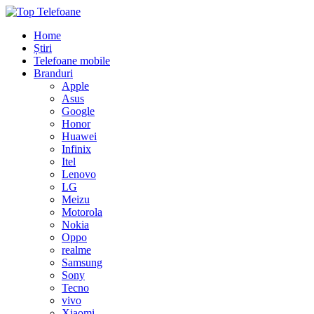
Home
Știri
Telefoane mobile
Branduri
Apple
Asus
Google
Honor
Huawei
Infinix
Itel
Lenovo
LG
Meizu
Motorola
Nokia
Oppo
realme
Samsung
Sony
Tecno
vivo
Xiaomi