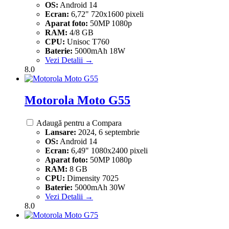
OS:
Android 14
Ecran:
6,72" 720x1600 pixeli
Aparat foto:
50MP 1080p
RAM:
4/8 GB
CPU:
Unisoc T760
Baterie:
5000mAh 18W
Vezi Detalii →
8.0
Motorola Moto G55
Adaugă pentru a Compara
Lansare:
2024, 6 septembrie
OS:
Android 14
Ecran:
6,49" 1080x2400 pixeli
Aparat foto:
50MP 1080p
RAM:
8 GB
CPU:
Dimensity 7025
Baterie:
5000mAh 30W
Vezi Detalii →
8.0