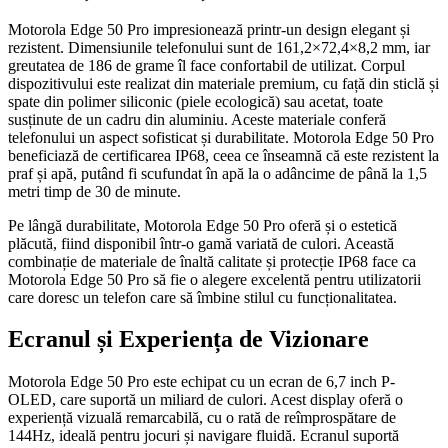
Motorola Edge 50 Pro impresionează printr-un design elegant și
rezistent. Dimensiunile telefonului sunt de 161,2×72,4×8,2 mm, iar
greutatea de 186 de grame îl face confortabil de utilizat. Corpul
dispozitivului este realizat din materiale premium, cu față din sticlă și
spate din polimer siliconic (piele ecologică) sau acetat, toate
susținute de un cadru din aluminiu. Aceste materiale conferă
telefonului un aspect sofisticat și durabilitate. Motorola Edge 50 Pro
beneficiază de certificarea IP68, ceea ce înseamnă că este rezistent la
praf și apă, putând fi scufundat în apă la o adâncime de până la 1,5
metri timp de 30 de minute.
Pe lângă durabilitate, Motorola Edge 50 Pro oferă și o estetică
plăcută, fiind disponibil într-o gamă variată de culori. Această
combinație de materiale de înaltă calitate și protecție IP68 face ca
Motorola Edge 50 Pro să fie o alegere excelentă pentru utilizatorii
care doresc un telefon care să îmbine stilul cu funcționalitatea.
Ecranul și Experiența de Vizionare
Motorola Edge 50 Pro este echipat cu un ecran de 6,7 inch P-
OLED, care suportă un miliard de culori. Acest display oferă o
experiență vizuală remarcabilă, cu o rată de reîmprospătare de
144Hz, ideală pentru jocuri și navigare fluidă. Ecranul suportă