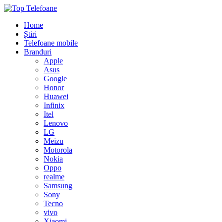
Home
Știri
Telefoane mobile
Branduri
Apple
Asus
Google
Honor
Huawei
Infinix
Itel
Lenovo
LG
Meizu
Motorola
Nokia
Oppo
realme
Samsung
Sony
Tecno
vivo
Xiaomi