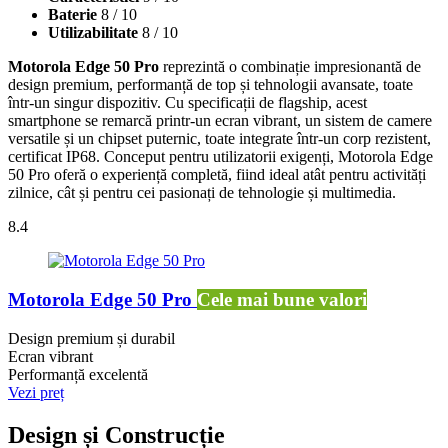
Baterie
8
/ 10
Utilizabilitate
8
/ 10
Motorola Edge 50 Pro
reprezintă o combinație impresionantă de
design premium, performanță de top și tehnologii avansate, toate
într-un singur dispozitiv. Cu specificații de flagship, acest
smartphone se remarcă printr-un ecran vibrant, un sistem de camere
versatile și un chipset puternic, toate integrate într-un corp rezistent,
certificat IP68. Conceput pentru utilizatorii exigenți, Motorola Edge
50 Pro oferă o experiență completă, fiind ideal atât pentru activități
zilnice, cât și pentru cei pasionați de tehnologie și multimedia.
8.4
Motorola Edge 50 Pro
Cele mai bune valori
Design premium și durabil
Ecran vibrant
Performanță excelentă
Vezi preț
Design și Construcție