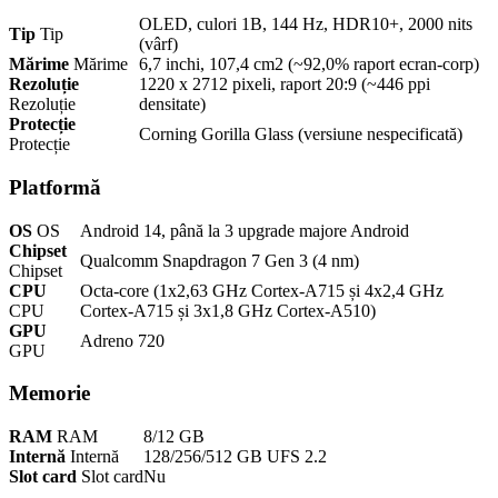
OLED, culori 1B, 144 Hz, HDR10+, 2000 nits
Tip
Tip
(vârf)
Mărime
Mărime
6,7 inchi, 107,4 cm2 (~92,0% raport ecran-corp)
Rezoluție
1220 x 2712 pixeli, raport 20:9 (~446 ppi
Rezoluție
densitate)
Protecție
Corning Gorilla Glass (versiune nespecificată)
Protecție
Platformă
OS
OS
Android 14, până la 3 upgrade majore Android
Chipset
Qualcomm Snapdragon 7 Gen 3 (4 nm)
Chipset
CPU
Octa-core (1x2,63 GHz Cortex-A715 și 4x2,4 GHz
CPU
Cortex-A715 și 3x1,8 GHz Cortex-A510)
GPU
Adreno 720
GPU
Memorie
RAM
RAM
8/12 GB
Internă
Internă
128/256/512 GB UFS 2.2
Slot card
Slot card
Nu