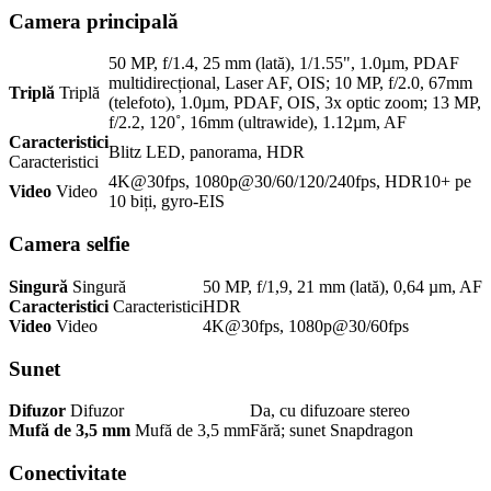
Camera principală
50 MP, f/1.4, 25 mm (lată), 1/1.55", 1.0µm, PDAF
multidirecțional, Laser AF, OIS; 10 MP, f/2.0, 67mm
Triplă
Triplă
(telefoto), 1.0µm, PDAF, OIS, 3x optic zoom; 13 MP,
f/2.2, 120˚, 16mm (ultrawide), 1.12µm, AF
Caracteristici
Blitz LED, panorama, HDR
Caracteristici
4K@30fps, 1080p@30/60/120/240fps, HDR10+ pe
Video
Video
10 biți, gyro-EIS
Camera selfie
Singură
Singură
50 MP, f/1,9, 21 mm (lată), 0,64 µm, AF
Caracteristici
Caracteristici
HDR
Video
Video
4K@30fps, 1080p@30/60fps
Sunet
Difuzor
Difuzor
Da, cu difuzoare stereo
Mufă de 3,5 mm
Mufă de 3,5 mm
Fără; sunet Snapdragon
Conectivitate