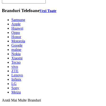
Branduri Telefoane
Vezi Toate
Samsung
Apple
Huawei
Oppo
Honor
Motorola
Google
realme
Nokia
Xiaomi
Tecno
vivo
ZTE
Lenovo
Infinix
LG
Sony
Meizu
Arată Mai Multe Branduri