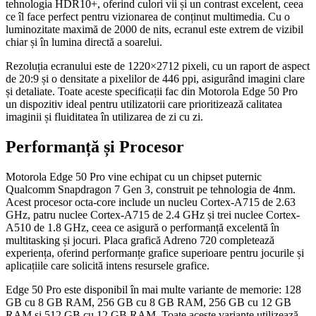
tehnologia HDR10+, oferind culori vii și un contrast excelent, ceea
ce îl face perfect pentru vizionarea de conținut multimedia. Cu o
luminozitate maximă de 2000 de nits, ecranul este extrem de vizibil
chiar și în lumina directă a soarelui.
Rezoluția ecranului este de 1220×2712 pixeli, cu un raport de aspect
de 20:9 și o densitate a pixelilor de 446 ppi, asigurând imagini clare
și detaliate. Toate aceste specificații fac din Motorola Edge 50 Pro
un dispozitiv ideal pentru utilizatorii care prioritizează calitatea
imaginii și fluiditatea în utilizarea de zi cu zi.
Performanță și Procesor
Motorola Edge 50 Pro vine echipat cu un chipset puternic
Qualcomm Snapdragon 7 Gen 3, construit pe tehnologia de 4nm.
Acest procesor octa-core include un nucleu Cortex-A715 de 2.63
GHz, patru nuclee Cortex-A715 de 2.4 GHz și trei nuclee Cortex-
A510 de 1.8 GHz, ceea ce asigură o performanță excelentă în
multitasking și jocuri. Placa grafică Adreno 720 completează
experiența, oferind performanțe grafice superioare pentru jocurile și
aplicațiile care solicită intens resursele grafice.
Edge 50 Pro este disponibil în mai multe variante de memorie: 128
GB cu 8 GB RAM, 256 GB cu 8 GB RAM, 256 GB cu 12 GB
RAM și 512 GB cu 12 GB RAM. Toate aceste variante utilizează