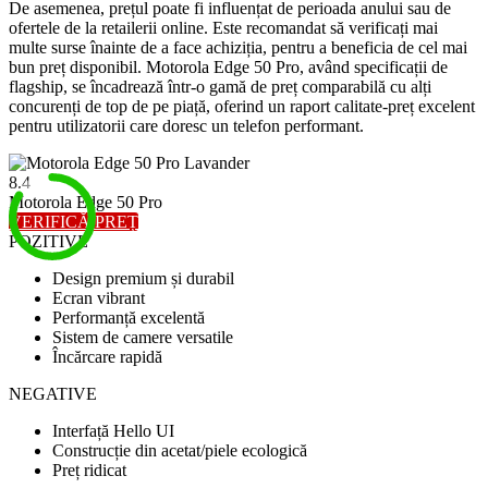
De asemenea, prețul poate fi influențat de perioada anului sau de
ofertele de la retailerii online. Este recomandat să verificați mai
multe surse înainte de a face achiziția, pentru a beneficia de cel mai
bun preț disponibil. Motorola Edge 50 Pro, având specificații de
flagship, se încadrează într-o gamă de preț comparabilă cu alți
concurenți de top de pe piață, oferind un raport calitate-preț excelent
pentru utilizatorii care doresc un telefon performant.
8.4
Motorola Edge 50 Pro
VERIFICĂ PREȚ
POZITIVE
Design premium și durabil
Ecran vibrant
Performanță excelentă
Sistem de camere versatile
Încărcare rapidă
NEGATIVE
Interfață Hello UI
Construcție din acetat/piele ecologică
Preț ridicat