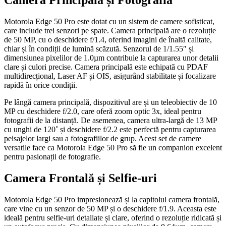
Motorola Edge 50 Pro este dotat cu un sistem de camere sofisticat,
care include trei senzori pe spate. Camera principală are o rezoluție
de 50 MP, cu o deschidere f/1.4, oferind imagini de înaltă calitate,
chiar și în condiții de lumină scăzută. Senzorul de 1/1.55″ și
dimensiunea pixelilor de 1.0µm contribuie la capturarea unor detalii
clare și culori precise. Camera principală este echipată cu PDAF
multidirecțional, Laser AF și OIS, asigurând stabilitate și focalizare
rapidă în orice condiții.
Pe lângă camera principală, dispozitivul are și un teleobiectiv de 10
MP cu deschidere f/2.0, care oferă zoom optic 3x, ideal pentru
fotografii de la distanță. De asemenea, camera ultra-largă de 13 MP
cu unghi de 120˚ și deschidere f/2.2 este perfectă pentru capturarea
peisajelor largi sau a fotografiilor de grup. Acest set de camere
versatile face ca Motorola Edge 50 Pro să fie un companion excelent
pentru pasionații de fotografie.
Camera Frontală și Selfie-uri
Motorola Edge 50 Pro impresionează și la capitolul camera frontală,
care vine cu un senzor de 50 MP și o deschidere f/1.9. Aceasta este
ideală pentru selfie-uri detaliate și clare, oferind o rezoluție ridicată și