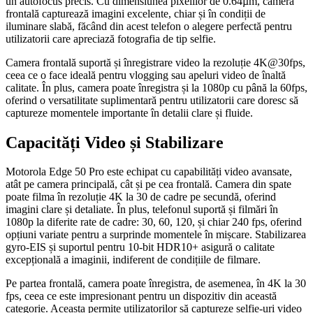
un autofocus precis. Cu dimensiunea pixelilor de 0.64µm, camera
frontală capturează imagini excelente, chiar și în condiții de
iluminare slabă, făcând din acest telefon o alegere perfectă pentru
utilizatorii care apreciază fotografia de tip selfie.
Camera frontală suportă și înregistrare video la rezoluție 4K@30fps,
ceea ce o face ideală pentru vlogging sau apeluri video de înaltă
calitate. În plus, camera poate înregistra și la 1080p cu până la 60fps,
oferind o versatilitate suplimentară pentru utilizatorii care doresc să
captureze momentele importante în detalii clare și fluide.
Capacități Video și Stabilizare
Motorola Edge 50 Pro este echipat cu capabilități video avansate,
atât pe camera principală, cât și pe cea frontală. Camera din spate
poate filma în rezoluție 4K la 30 de cadre pe secundă, oferind
imagini clare și detaliate. În plus, telefonul suportă și filmări în
1080p la diferite rate de cadre: 30, 60, 120, și chiar 240 fps, oferind
opțiuni variate pentru a surprinde momentele în mișcare. Stabilizarea
gyro-EIS și suportul pentru 10-bit HDR10+ asigură o calitate
excepțională a imaginii, indiferent de condițiile de filmare.
Pe partea frontală, camera poate înregistra, de asemenea, în 4K la 30
fps, ceea ce este impresionant pentru un dispozitiv din această
categorie. Aceasta permite utilizatorilor să captureze selfie-uri video