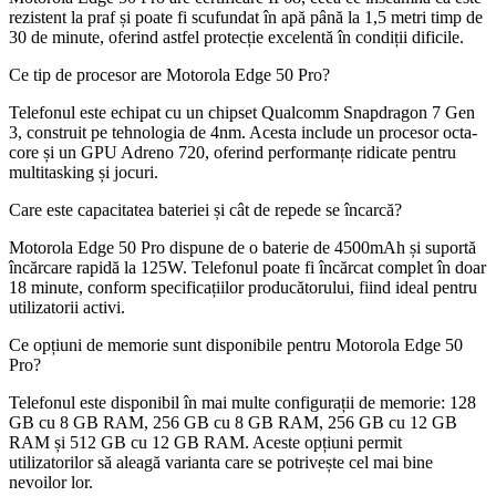
rezistent la praf și poate fi scufundat în apă până la 1,5 metri timp de
30 de minute, oferind astfel protecție excelentă în condiții dificile.
Ce tip de procesor are Motorola Edge 50 Pro?
Telefonul este echipat cu un chipset Qualcomm Snapdragon 7 Gen
3, construit pe tehnologia de 4nm. Acesta include un procesor octa-
core și un GPU Adreno 720, oferind performanțe ridicate pentru
multitasking și jocuri.
Care este capacitatea bateriei și cât de repede se încarcă?
Motorola Edge 50 Pro dispune de o baterie de 4500mAh și suportă
încărcare rapidă la 125W. Telefonul poate fi încărcat complet în doar
18 minute, conform specificațiilor producătorului, fiind ideal pentru
utilizatorii activi.
Ce opțiuni de memorie sunt disponibile pentru Motorola Edge 50
Pro?
Telefonul este disponibil în mai multe configurații de memorie: 128
GB cu 8 GB RAM, 256 GB cu 8 GB RAM, 256 GB cu 12 GB
RAM și 512 GB cu 12 GB RAM. Aceste opțiuni permit
utilizatorilor să aleagă varianta care se potrivește cel mai bine
nevoilor lor.