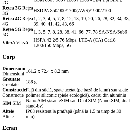
2G
Rețea 3G
Rețea
HSDPA 850/900/1700(AWS)/1900/2100
3G
Rețea 4G
Rețea
1, 2, 3, 4, 5, 7, 8, 12, 18, 19, 20, 26, 28, 32, 34, 38,
4G
39, 40, 41, 42, 43, 66
Rețea 5G
Rețea
1, 3, 5, 7, 8, 28, 38, 41, 66, 77, 78 SA/NSA/Sub6
5G
HSPA 42,2/5,76 Mbps, LTE-A (CA) Cat18
Viteză
Viteză
1200/150 Mbps, 5G
Corp
Dimensiuni
161,2 x 72,4 x 8,2 mm
Dimensiuni
Greutate
186 g
Greutate
Construcție
Față din sticlă, spate acetat (pe bază de lemn) sau spate
Construcție
polimer siliconic (piele ecologică), cadru din aluminiu
Nano-SIM și/sau eSIM sau Dual SIM (Nano-SIM, dual
SIM
SIM
stand-by)
Altele
IP68 rezistent la praf/apă (până la 1,5 m timp de 30
Altele
min)
Ecran