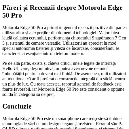
Păreri și Recenzii despre Motorola Edge
50 Pro
Motorola Edge 50 Pro a primit în general recenzii pozitive din partea
utilizatorilor și a experților din domeniul tehnologiei. Majoritatea
laudă calitatea ecranului, performanța chipsetului Snapdragon 7 Gen
3 și sistemul de camere versatile. Utilizatorii au apreciat în mod
special autonomia bateriei și viteza de încărcare, considerându-le
caracteristici esențiale într-un telefon modern.
Pe de altă parte, există și câteva critici, unele legate de interfața
Hello UI, care, deși intuitivă, ar putea avea nevoie de mici
îmbunătățiri pentru a deveni mai fluidă. De asemenea, unii utilizatori
au menționat că ar fi preferat o construcție integrală din sticlă pentru
un plus de lux. Cu toate acestea, raportul general de feedback este
foarte favorabil, iar Motorola Edge 50 Pro este considerat o opțiune
solidă în categoria sa de preț.
Concluzie
Motorola Edge 50 Pro este un smartphone care reușește să îmbine
tehnologia de vârf cu un design elegant și rezistent. Ecranul său P-
OLED vibrant, performanța chipsetului Snapdragon, și sistemul de