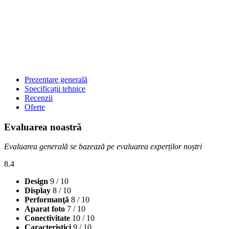
Prezentare generală
Specificații tehnice
Recenzii
Oferte
Evaluarea noastră
Evaluarea generală se bazează pe evaluarea experților noștri
8.4
Design
9
/ 10
Display
8
/ 10
Performanţă
8
/ 10
Aparat foto
7
/ 10
Conectivitate
10
/ 10
Caracteristici
9
/ 10