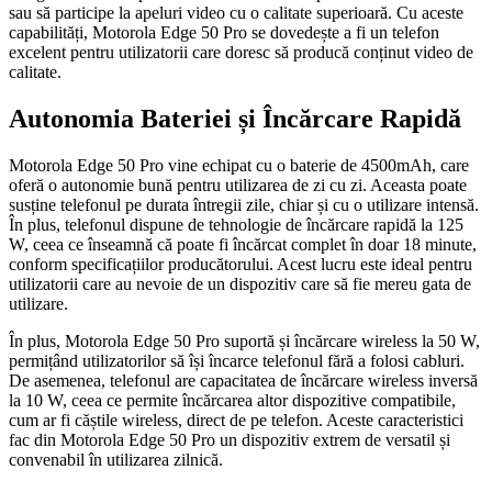
sau să participe la apeluri video cu o calitate superioară. Cu aceste
capabilități, Motorola Edge 50 Pro se dovedește a fi un telefon
excelent pentru utilizatorii care doresc să producă conținut video de
calitate.
Autonomia Bateriei și Încărcare Rapidă
Motorola Edge 50 Pro vine echipat cu o baterie de 4500mAh, care
oferă o autonomie bună pentru utilizarea de zi cu zi. Aceasta poate
susține telefonul pe durata întregii zile, chiar și cu o utilizare intensă.
În plus, telefonul dispune de tehnologie de încărcare rapidă la 125
W, ceea ce înseamnă că poate fi încărcat complet în doar 18 minute,
conform specificațiilor producătorului. Acest lucru este ideal pentru
utilizatorii care au nevoie de un dispozitiv care să fie mereu gata de
utilizare.
În plus, Motorola Edge 50 Pro suportă și încărcare wireless la 50 W,
permițând utilizatorilor să își încarce telefonul fără a folosi cabluri.
De asemenea, telefonul are capacitatea de încărcare wireless inversă
la 10 W, ceea ce permite încărcarea altor dispozitive compatibile,
cum ar fi căștile wireless, direct de pe telefon. Aceste caracteristici
fac din Motorola Edge 50 Pro un dispozitiv extrem de versatil și
convenabil în utilizarea zilnică.