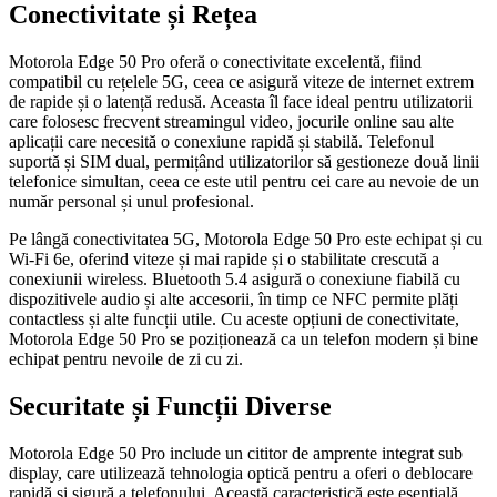
Conectivitate și Rețea
Motorola Edge 50 Pro oferă o conectivitate excelentă, fiind
compatibil cu rețelele 5G, ceea ce asigură viteze de internet extrem
de rapide și o latență redusă. Aceasta îl face ideal pentru utilizatorii
care folosesc frecvent streamingul video, jocurile online sau alte
aplicații care necesită o conexiune rapidă și stabilă. Telefonul
suportă și SIM dual, permițând utilizatorilor să gestioneze două linii
telefonice simultan, ceea ce este util pentru cei care au nevoie de un
număr personal și unul profesional.
Pe lângă conectivitatea 5G, Motorola Edge 50 Pro este echipat și cu
Wi-Fi 6e, oferind viteze și mai rapide și o stabilitate crescută a
conexiunii wireless. Bluetooth 5.4 asigură o conexiune fiabilă cu
dispozitivele audio și alte accesorii, în timp ce NFC permite plăți
contactless și alte funcții utile. Cu aceste opțiuni de conectivitate,
Motorola Edge 50 Pro se poziționează ca un telefon modern și bine
echipat pentru nevoile de zi cu zi.
Securitate și Funcții Diverse
Motorola Edge 50 Pro include un cititor de amprente integrat sub
display, care utilizează tehnologia optică pentru a oferi o deblocare
rapidă și sigură a telefonului. Această caracteristică este esențială