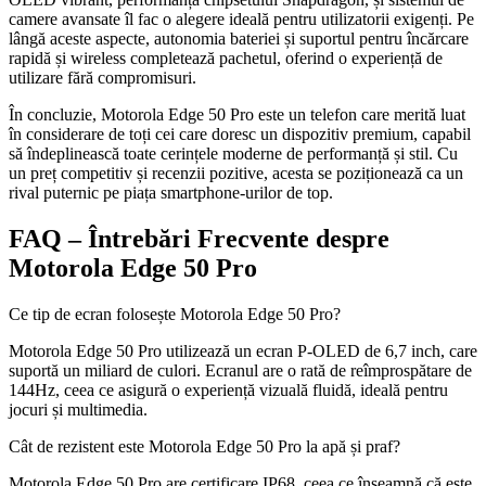
camere avansate îl fac o alegere ideală pentru utilizatorii exigenți. Pe
lângă aceste aspecte, autonomia bateriei și suportul pentru încărcare
rapidă și wireless completează pachetul, oferind o experiență de
utilizare fără compromisuri.
În concluzie, Motorola Edge 50 Pro este un telefon care merită luat
în considerare de toți cei care doresc un dispozitiv premium, capabil
să îndeplinească toate cerințele moderne de performanță și stil. Cu
un preț competitiv și recenzii pozitive, acesta se poziționează ca un
rival puternic pe piața smartphone-urilor de top.
FAQ – Întrebări Frecvente despre
Motorola Edge 50 Pro
Ce tip de ecran folosește Motorola Edge 50 Pro?
Motorola Edge 50 Pro utilizează un ecran P-OLED de 6,7 inch, care
suportă un miliard de culori. Ecranul are o rată de reîmprospătare de
144Hz, ceea ce asigură o experiență vizuală fluidă, ideală pentru
jocuri și multimedia.
Cât de rezistent este Motorola Edge 50 Pro la apă și praf?
Motorola Edge 50 Pro are certificare IP68, ceea ce înseamnă că este