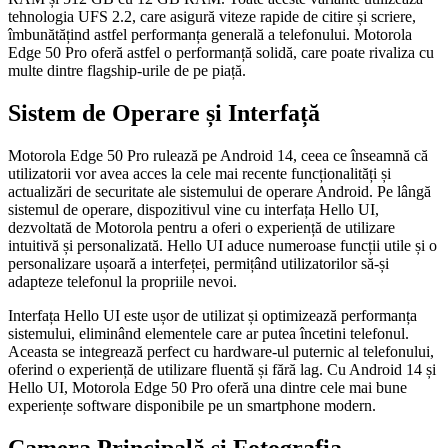
tehnologia UFS 2.2, care asigură viteze rapide de citire și scriere,
îmbunătățind astfel performanța generală a telefonului. Motorola
Edge 50 Pro oferă astfel o performanță solidă, care poate rivaliza cu
multe dintre flagship-urile de pe piață.
Sistem de Operare și Interfață
Motorola Edge 50 Pro rulează pe Android 14, ceea ce înseamnă că
utilizatorii vor avea acces la cele mai recente funcționalități și
actualizări de securitate ale sistemului de operare Android. Pe lângă
sistemul de operare, dispozitivul vine cu interfața Hello UI,
dezvoltată de Motorola pentru a oferi o experiență de utilizare
intuitivă și personalizată. Hello UI aduce numeroase funcții utile și o
personalizare ușoară a interfeței, permițând utilizatorilor să-și
adapteze telefonul la propriile nevoi.
Interfața Hello UI este ușor de utilizat și optimizează performanța
sistemului, eliminând elementele care ar putea încetini telefonul.
Aceasta se integrează perfect cu hardware-ul puternic al telefonului,
oferind o experiență de utilizare fluentă și fără lag. Cu Android 14 și
Hello UI, Motorola Edge 50 Pro oferă una dintre cele mai bune
experiențe software disponibile pe un smartphone modern.
Camera Principală și Fotografia