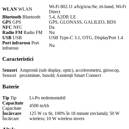
Wi-Fi 802.11 a/b/g/n/ac/6e, tri-band, Wi-Fi
WLAN
WLAN
Direct
Bluetooth
Bluetooth
5.4, ​​A2DP, LE
GPS
GPS
GPS, GLONASS, GALILEO, BDS
NFC
NFC
Da
Radio FM
Radio FM
Nu
USB
USB
USB Type-C 3.1, OTG, DisplayPort 1.4
Port infrarosu
Port
Nu
infrarosu
Caracteristici
Senzori
Amprentă (sub display, optic), accelerometru, giroscop,
Senzori
proximitate, busolă; Asistență Smart Connect
Baterie
Tip
Tip
Li-Po nedemontabil
Capacitate
4500 mAh
Capacitate
Încărcare
125 W cu fir, 100% în 18 minute (reclamă); 50 W
Încărcare
wireless; 10 W wireless invers