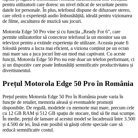
pentru utilizatorii care doresc un nivel ridicat de securitate pentru
datele lor personale. În plus, telefonul dispune de difuzoare stereo,
care oferă o experiență audio îmbunătățită, ideală pentru vizionarea
de filme, ascultarea de muzică sau jocuri.
Motorola Edge 50 Pro vine și cu funcția „Ready For 6”, care
permite utilizatorilor să conecteze telefonul la un monitor sau un
televizor pentru a extinde experiența de utilizare. Aceasta poate fi
folosită pentru a lucra mai eficient, a viziona conținut pe un ecran
mai mare sau a juca jocuri într-un mod mai captivant. Cu aceste
funcții, Motorola Edge 50 Pro nu este doar un telefon performant, ci
și un dispozitiv care poate îmbunătăți semnificativ productivitatea și
divertismentul.
Prețul Motorola Edge 50 Pro în România
Prețul pentru Motorola Edge 50 Pro în România poate varia în
funcție de retailer, memoria aleasă și eventualele promoții
disponibile. De regulă, modelele cu memorie mai mare, precum cele
cu 12 GB RAM și 512 GB spațiu de stocare, tind să fie mai scumpe.
În medie, prețul de lansare al acestui model se încadrează între 3.500
și 4.500 de lei, însă este posibil să găsiți oferte speciale care să
reducă semnificativ costul.