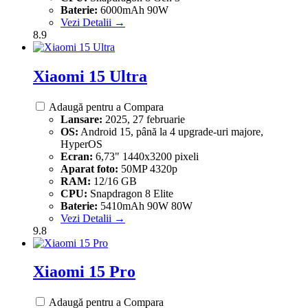
Baterie:
6000mAh 90W
Vezi Detalii →
8.9
Xiaomi 15 Ultra
Adaugă pentru a Compara
Lansare:
2025, 27 februarie
OS:
Android 15, până la 4 upgrade-uri majore,
HyperOS
Ecran:
6,73" 1440x3200 pixeli
Aparat foto:
50MP 4320p
RAM:
12/16 GB
CPU:
Snapdragon 8 Elite
Baterie:
5410mAh 90W 80W
Vezi Detalii →
9.8
Xiaomi 15 Pro
Adaugă pentru a Compara