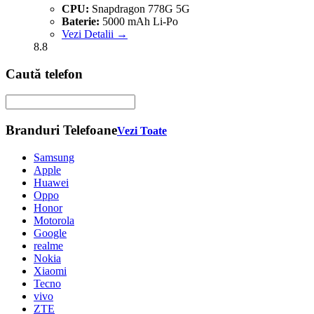
CPU:
Snapdragon 778G 5G
Baterie:
5000 mAh Li-Po
Vezi Detalii →
8.8
Caută telefon
Branduri Telefoane
Vezi Toate
Samsung
Apple
Huawei
Oppo
Honor
Motorola
Google
realme
Nokia
Xiaomi
Tecno
vivo
ZTE