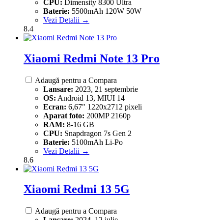
CPU:
Dimensity 8300 Ultra
Baterie:
5500mAh 120W 50W
Vezi Detalii →
8.4
Xiaomi Redmi Note 13 Pro
Adaugă pentru a Compara
Lansare:
2023, 21 septembrie
OS:
Android 13, MIUI 14
Ecran:
6,67" 1220x2712 pixeli
Aparat foto:
200MP 2160p
RAM:
8-16 GB
CPU:
Snapdragon 7s Gen 2
Baterie:
5100mAh Li-Po
Vezi Detalii →
8.6
Xiaomi Redmi 13 5G
Adaugă pentru a Compara
Lansare:
2024, 12 iulie