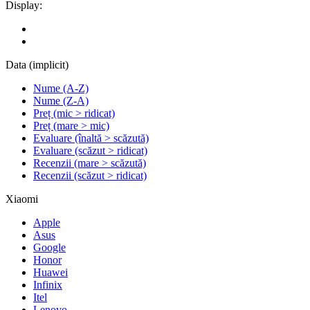
Display:
Data (implicit)
Nume (A-Z)
Nume (Z-A)
Preț (mic > ridicat)
Preț (mare > mic)
Evaluare (înaltă > scăzută)
Evaluare (scăzut > ridicat)
Recenzii (mare > scăzută)
Recenzii (scăzut > ridicat)
Xiaomi
Apple
Asus
Google
Honor
Huawei
Infinix
Itel
Lenovo