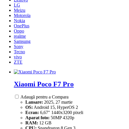
LG
Meizu
Motorola
Nokia
OnePlus
Oppo
realme
Samsung
Sony
Tecno
vivo
ZTE
Xiaomi Poco F7 Pro
Adaugă pentru a Compara
Lansare:
2025, 27 martie
OS:
Android 15, HyperOS 2
Ecran:
6,67" 1440x3200 pixeli
Aparat foto:
50MP 4320p
RAM:
12 GB
CPU:
Snapdragon 8 Gen 3