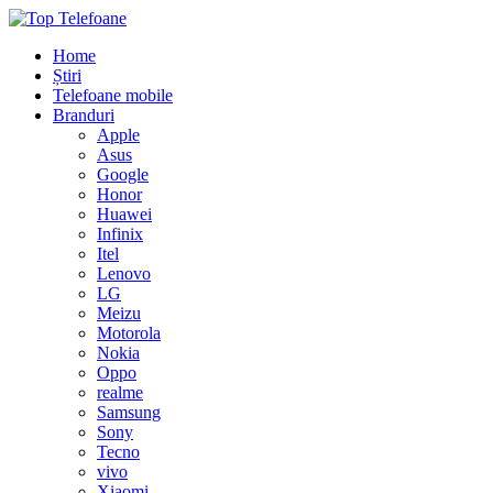
Home
Știri
Telefoane mobile
Branduri
Apple
Asus
Google
Honor
Huawei
Infinix
Itel
Lenovo
LG
Meizu
Motorola
Nokia
Oppo
realme
Samsung
Sony
Tecno
vivo
Xiaomi