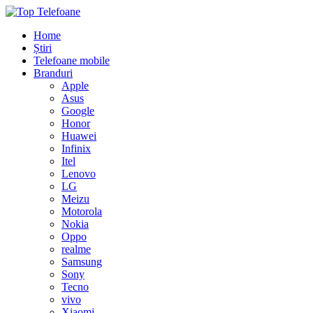
Home
Știri
Telefoane mobile
Branduri
Apple
Asus
Google
Honor
Huawei
Infinix
Itel
Lenovo
LG
Meizu
Motorola
Nokia
Oppo
realme
Samsung
Sony
Tecno
vivo
Xiaomi