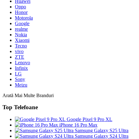
Huawei
Oppo
Honor
Motorola
Google
realme
Nokia
Xiaomi
Tecno
vivo
ZTE
Lenovo
Infinix
LG
Sony
Meizu
Arată Mai Multe Branduri
Top Telefoane
Google Pixel 9 Pro XL
iPhone 16 Pro Max
Samsung Galaxy S25 Ultra
Samsung Galaxy S24 Ultra